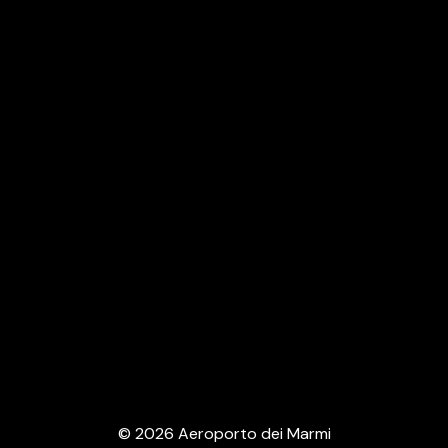
Politica della qualità
Home
La nostra missione
Scopri il territorio
Base di elisoccorso Massa Carrara
Servizi
Webcam
© 2026 Aeroporto dei Marmi