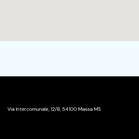
Via Intercomunale, 12/B, 54100 Massa MS
+39 3473912608
aptoperations@truestarrealestate.com
truestarealestate@pec.it